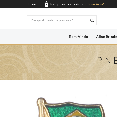
Login
Não possui cadastro?
Clique Aqui!
Bem-Vindo
Aline Brind
PIN