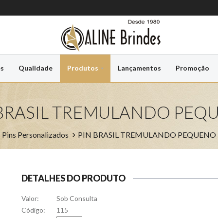
es
Qualidade
Produtos
Lançamentos
Promoção
 BRASIL TREMULANDO PEQ
Pins Personalizados
PIN BRASIL TREMULANDO PEQUENO
DETALHES DO PRODUTO
Valor:
Sob Consulta
Código:
115