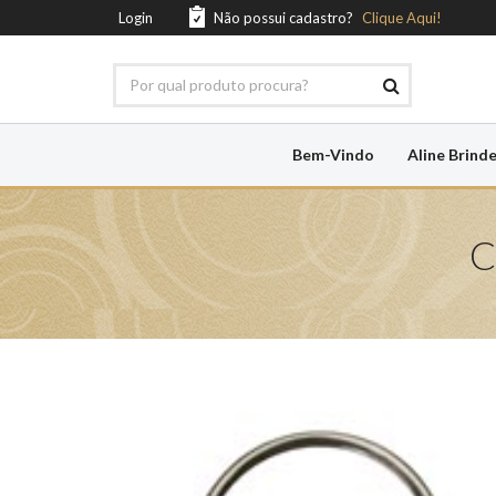
Login
Não possui cadastro?
Clique Aqui!
Bem-Vindo
Aline Brind
C