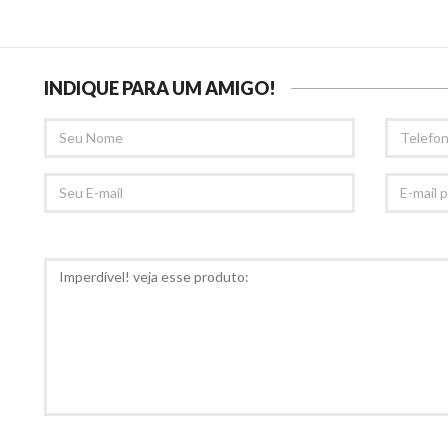
INDIQUE PARA UM AMIGO!
SEU
TELEFONE
NOME
SEU
E-
EMAIL
MAIL
PARA
RECOMED
COMENTÁRIOS