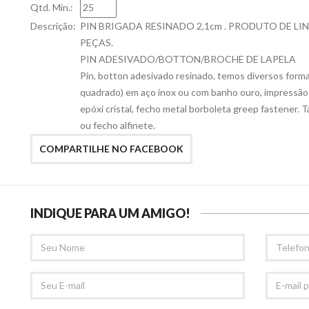
Qtd. Min.:
Descrição:
PIN BRIGADA RESINADO 2,1cm . PRODUTO DE LI
PEÇAS.
PIN ADESIVADO/BOTTON/BROCHE DE LAPELA
Pin, botton adesivado resinado, temos diversos format
quadrado) em aço inox ou com banho ouro, impressão
epóxi cristal, fecho metal borboleta greep fastener.
ou fecho alfinete.
COMPARTILHE NO FACEBOOK
INDIQUE PARA UM AMIGO!
SEU
TELEFONE
NOME
SEU
E-
EMAIL
MAIL
PARA