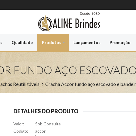
es
Qualidade
Produtos
Lançamentos
Promoção
OR FUNDO AÇO ESCOVADO 
achás Reutilizáveis
Cracha Accor fundo aço escovado e bandei
DETALHES DO PRODUTO
Valor:
Sob Consulta
Código:
accor