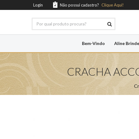
Login
Não possui cadastro?
Clique Aqui!
Bem-Vindo
Aline Brind
CRACHA ACC
Cr