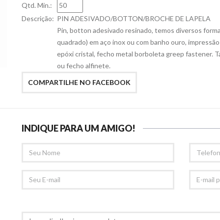
Qtd. Min.:
Descrição:
PIN ADESIVADO/BOTTON/BROCHE DE LAPELA
Pin, botton adesivado resinado, temos diversos format
quadrado) em aço inox ou com banho ouro, impressão
epóxi cristal, fecho metal borboleta greep fastener.
ou fecho alfinete.
COMPARTILHE NO FACEBOOK
INDIQUE PARA UM AMIGO!
SEU
TELEFONE
NOME
SEU
E-
EMAIL
MAIL
PARA
RECOMED
COMENTÁRIOS